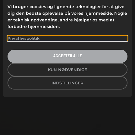
Vi bruger cookies og lignende teknologier for at give
dig den bedste oplevelse på vores hjemmeside. Nogle
er teknisk nødvendige, andre hjælper os med at
forbedre hjemmesiden.
SUNDE MEDARBEJDERE ER
Privatlivspolitik
DET BEDSTE AKTIV
Vidamic Ergonomics er specialist i ergonomi på
ACCEPTÉR ALLE
arbejdspladser. Al forskning peger på, at en
ergonomisk tilpasset arbejdsplads positivt påvirker
KUN NØDVENDIGE
medarbejdernes velbefindende, sundhed og
effektivitet. Ved at forbedre arbejdsmiljøet kan
sygemeldinger og længerevarende rehabiliteringer
INDSTILLINGER
undgås. Som bonus får virksomheden gladere
medarbejdere!