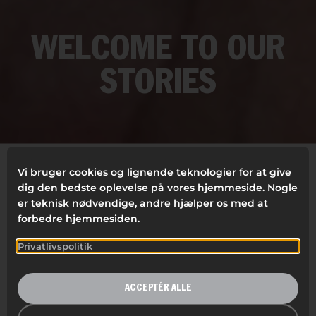
WELCOME TO OUR
STORIES
Vi bruger cookies og lignende teknologier for at give
dig den bedste oplevelse på vores hjemmeside. Nogle
FILTRER
er teknisk nødvendige, andre hjælper os med at
forbedre hjemmesiden.
ALLE
ERGONOMI
TIPS
Privatlivspolitik
ACCEPTÉR ALLE