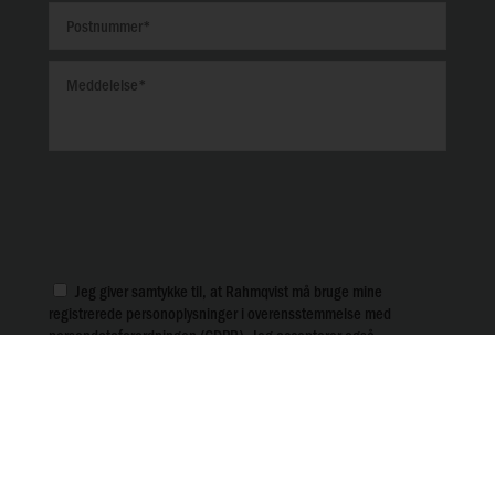
Jeg giver samtykke til, at Rahmqvist må bruge mine
registrerede personoplysninger i overensstemmelse med
persondataforordningen (GDPR). Jeg accepterer også
Rahmqvists
databeskyttelsespolitik