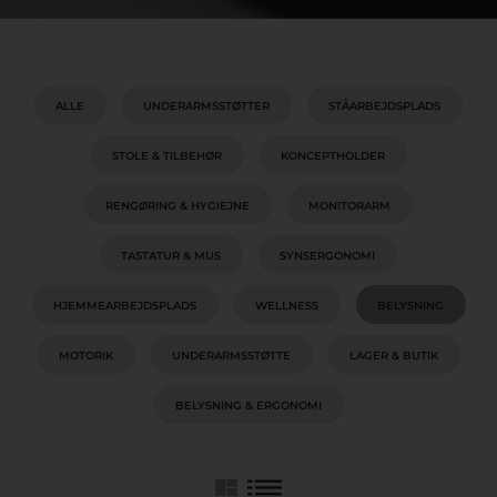
ALLE
UNDERARMSSTØTTER
STÅARBEJDSPLADS
STOLE & TILBEHØR
KONCEPTHOLDER
RENGØRING & HYGIEJNE
MONITORARM
TASTATUR & MUS
SYNSERGONOMI
HJEMMEARBEJDSPLADS
WELLNESS
BELYSNING
MOTORIK
UNDERARMSSTØTTE
LAGER & BUTIK
BELYSNING & ERGONOMI