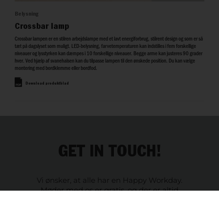
Belysning
Crossbar lamp
Crossbar lampen er en stilren arbejdslampe med et lavt energiforbrug, stilrent design og som er så
tæt på dagslyset som muligt. LED-belysning, farvetemperaturen kan indstilles i fem forskellige
niveauer og lysstyrken kan dæmpes i 10 forskellige niveauer. Begge arme kan justeres 90 grader
hver. Ved hjælp af svanehalsen kan du tilpasse lampen til den ønskede position. Du kan vælge
montering med bordklemme eller bordfod.
Download produktblad
GET IN TOUCH!
Vi ønsker, at alle har en Happy Workday.
Møder med os er gratis, og der er altid
en specialist i nærheden af dig. Send os
dine data og vi vil kontakte dig!