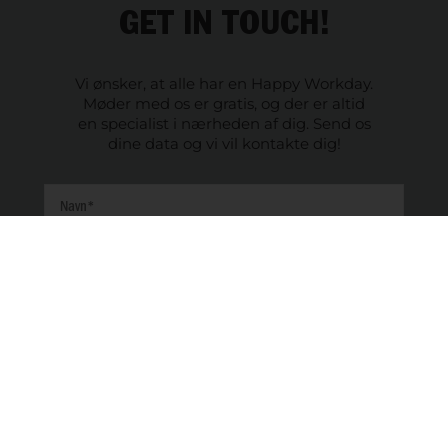
GET IN TOUCH!
Vi ønsker, at alle har en Happy Workday.
Møder med os er gratis, og der er altid
en specialist i nærheden af dig. Send os
dine data og vi vil kontakte dig!