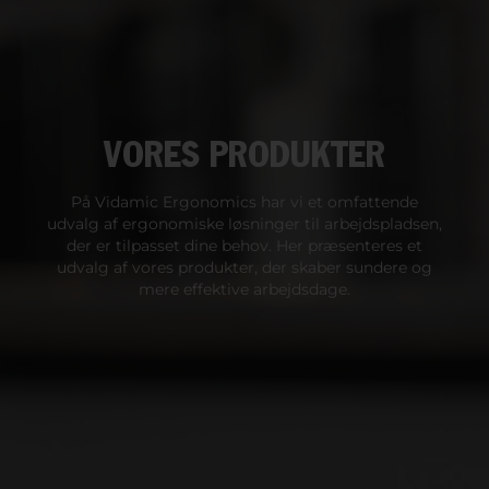
VORES PRODUKTER
På Vidamic Ergonomics har vi et omfattende
udvalg af ergonomiske løsninger til arbejdspladsen,
der er tilpasset dine behov. Her præsenteres et
udvalg af vores produkter, der skaber sundere og
mere effektive arbejdsdage.