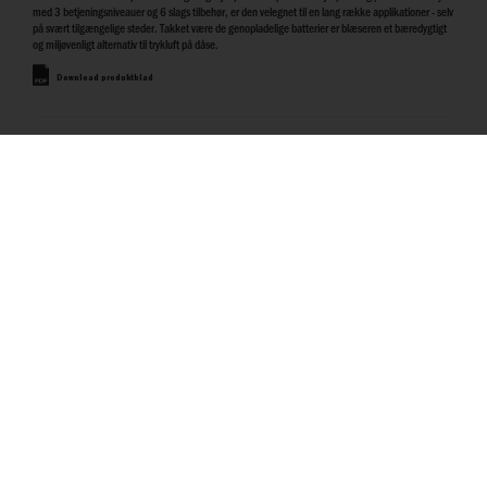
med 3 betjeningsniveauer og 6 slags tilbehør, er den velegnet til en lang række applikationer - selv
på svært tilgængelige steder. Takket være de genopladelige batterier er blæseren et bæredygtigt
og miljøvenligt alternativ til trykluft på dåse.
Download produktblad
Rengøring & Hygiejne