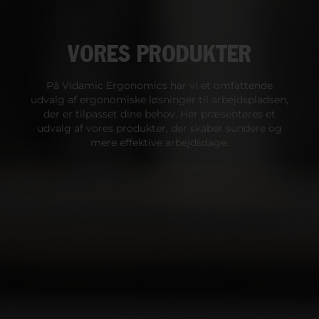
VORES PRODUKTER
På Vidamic Ergonomics har vi et omfattende
udvalg af ergonomiske løsninger til arbejdspladsen,
der er tilpasset dine behov. Her præsenteres et
udvalg af vores produkter, der skaber sundere og
mere effektive arbejdsdage.