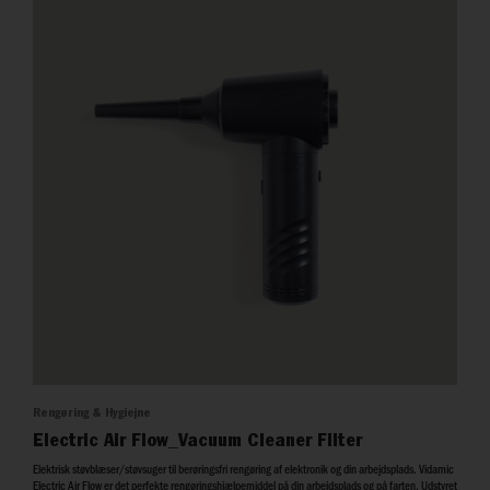
Rengøring & Hygiejne
Electric Air Flow_Vacuum Cleaner Filter
Elektrisk støvblæser/støvsuger til berøringsfri rengøring af elektronik og din arbejdsplads. Vidamic
Electric Air Flow er det perfekte rengøringshjælpemiddel på din arbejdsplads og på farten. Udstyret