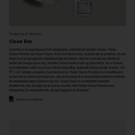
Rengøring & Hygiejne
Clean Box
Clean Box er et rengøringssæt til din arbejdsplads, indeholdende Sensitive Cleaner, Plastic
Cleaner Premium og Cleaner Tissues. Vi har lavet denne æske, så du har alle de produkter, du skal
bruge til en ren og hygiejnisk arbejdsplads lige ved hånden. Den kan nemt placeres direkte på
bordet eller hænges på en væg. Sensitive Cleaner består af våd- og tørservietter, der er forsynet
med antistatiske midler for en mere effektiv behandling. Godkendt til brug med alle skærme, LED,
TFT, LCD, bærbare computere, touchskærme mv. Plastic Cleaner Premium er en tekstilbaseret
serviet med en ekstrem god sugeevne, som du kan bruge til at rense plastikoverfladerne omkring
din arbejdsplads såsom tastaturer og mus. Cleaner Tissue er en antistatisk behandlet
tekstilserviet, som du bruger på de samme områder, efter Plastic Cleaner Premium som
efterpolering. En uovertruffen trio, der øger hygiejnen på dit kontor!
Download produktblad