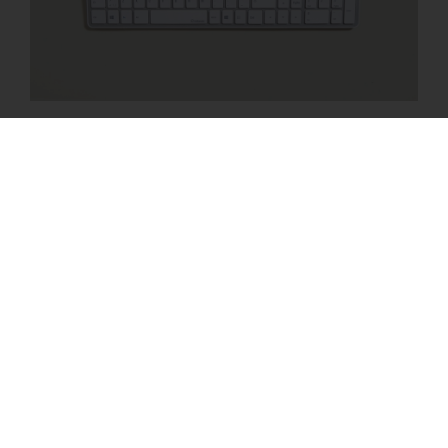
Tastatur & Mus
Keyboard One New
Keyboard One er visuelt ergonomisk designet med lys baggrund og mørke bogstaver/tegn, som
skærmen også har. Dette mindsker belastning af øjnene, når man skiftevis ser på tastatur og
skærm.
Download produktblad